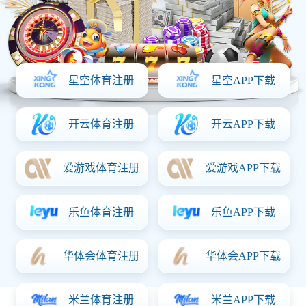
巴萨佩德里肌肉撕裂伤愈，哈维透
露他将在西甲第三轮迎来赛季首秀